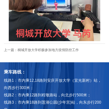
上一篇：
桐城开放大学积极参加地方疫情防控工作
乘车路线：
线路1：市内乘12,18路到安庆开放大学（宜光新村）站，
向西步行300米；
线路2：市内乘12路到程墩路站，向北步行500米；
线路3：市内乘18路到莲湖公园(少年宫)站，向东步行200