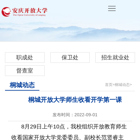
首
页
学
校
机
概
构
学
职成处
保卫处
招生就业处
况
设
历
非
督查室
置
教
学
校
桐城动态
首页
>
桐城动态
>
育
历
园
体
桐城开放大学师生收看开学第一课
教
文
系
校
发布时间：2022-09-01
育
化
办
企
8月29日上午10点，我校组织开放教育师生
学
合
收看国家开放大学党委委员、副校长范贤睿主