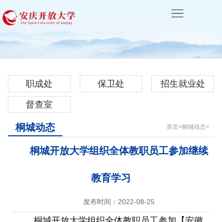
首
页
学
校
机
概
构
学
职成处
保卫处
招生就业处
况
设
历
非
督查室
置
教
学
校
桐城动态
首页
>
桐城动态
>
育
历
园
体
桐城开放大学组织全体教职员工参加继续
教
文
系
校
教育学习
育
化
办
企
发布时间：2022-08-25
学
合
桐城开放大学组织全体教职员工参加【安徽